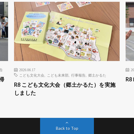
告
2026.06.17
20
こども文化大会
,
こども未来部
,
行事報告
,
郷土かるた
掃
R
R8 こども文化大会（郷土かるた）を実施
しました
Back to Top