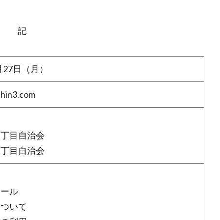
記
月27日（月）
shin3.com
町３丁目自治会
町三丁目自治会
ス
ュール
について