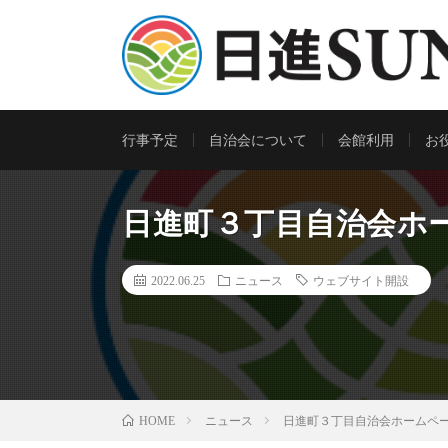
行事予定
自治会について
会館利用
お
日進町３丁目自治会ホ
2022.06.25
ニュース
ウェブサイト開設
ニュース
日進町３丁目自治会ホームペ
HOME