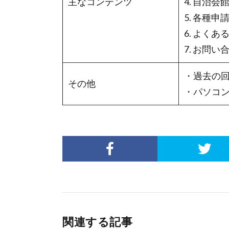
主なコンテンツ
4. 自治会
5. 各種申
6. よくあ
7. お問い
・過去の
その他
・パソコ
関連する記事