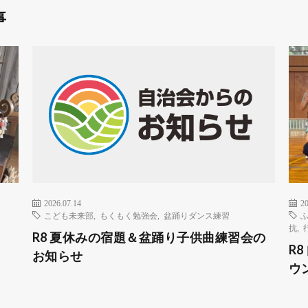
事
2026.07.14
20
こども未来部
,
もくもく勉強会
,
盆踊りダンス練習
抗
,
R8 夏休みの宿題＆盆踊り子供曲練習会の
R
お知らせ
ウ