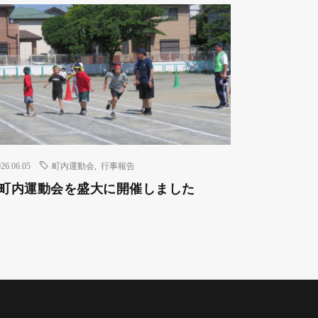
26.06.05
町内運動会
,
行事報告
8 町内運動会を盛大に開催しました