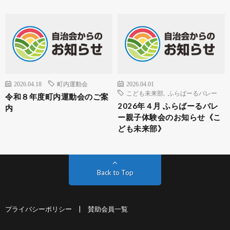
2026.04.18
町内運動会
2026.04.01
こども未来部
,
ふらばーるバレー
令和８年度町内運動会のご案
2026年４月 ふらばーるバレ
内
ー親子体験会のお知らせ《こ
ども未来部》
Back to Top
プライバシーポリシー
|
賛助会員一覧