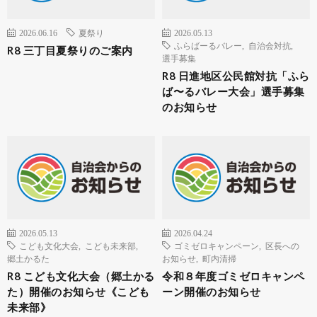
2026.06.16
夏祭り
2026.05.13
ふらばーるバレー
,
自治会対抗
,
R8 三丁目夏祭りのご案内
選手募集
R8 日進地区公民館対抗「ふら
ば〜るバレー大会」選手募集
のお知らせ
2026.05.13
2026.04.24
こども文化大会
,
こども未来部
,
ゴミゼロキャンペーン
,
区長への
郷土かるた
お知らせ
,
町内清掃
R8 こども文化大会（郷土かる
令和８年度ゴミゼロキャンペ
た）開催のお知らせ《こども
ーン開催のお知らせ
未来部》