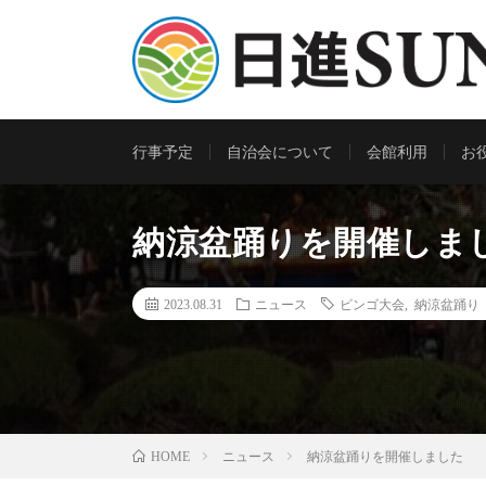
行事予定
自治会について
会館利用
お
納涼盆踊りを開催しま
2023.08.31
ニュース
ビンゴ大会
,
納涼盆踊り
ニュース
納涼盆踊りを開催しました
HOME