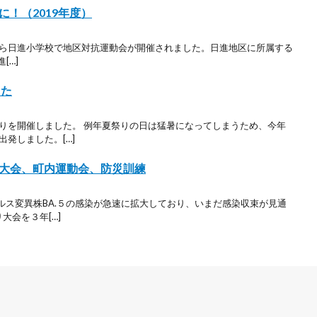
！（2019年度）
 時半から日進小学校で地区対抗運動会が開催されました。日進地区に所属する
[…]
した
祭りを開催しました。 例年夏祭りの日は猛暑になってしまうため、今年
発しました。[…]
大会、町内運動会、防災訓練
ルス変異株BA.５の感染が急速に拡大しており、いまだ感染収束が見通
大会を３年[…]