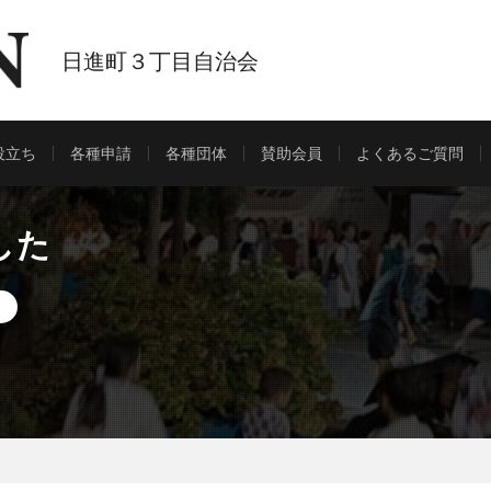
日進町３丁目自治会
役立ち
各種申請
各種団体
賛助会員
よくあるご質問
した