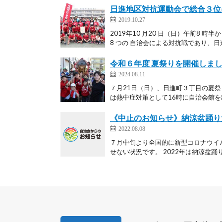
日進地区対抗運動会で総合３位に
2019.10.27
2019年10 月20 日（日）午前8
8 つの 自治会による対抗戦であり、日進
令和６年度 夏祭りを開催しま
2024.08.11
７月21日（日）、日進町３丁目の夏
は熱中症対策として16時に自治会館を出
《中止のお知らせ》納涼盆踊り
2022.08.08
７月中旬より全国的に新型コロナウイ
せない状況です。 2022年は納涼盆踊り