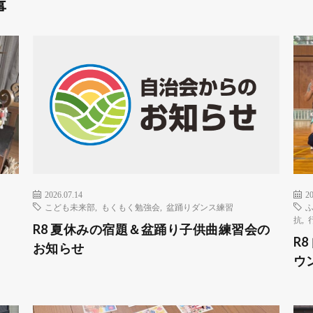
事
2026.07.14
20
こども未来部
,
もくもく勉強会
,
盆踊りダンス練習
抗
,
R8 夏休みの宿題＆盆踊り子供曲練習会の
R
お知らせ
ウ