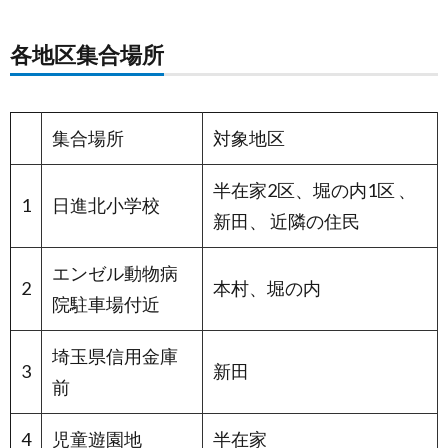
各地区集合場所
集合場所
対象地区
半在家2区、堀の内1区 、
1
日進北小学校
新田、 近隣の住民
エンゼル動物病
2
本村、堀の内
院駐車場付近
埼玉県信用金庫
3
新田
前
4
児童遊園地
半在家