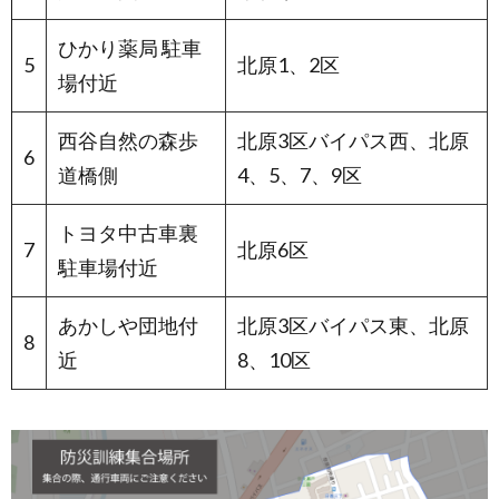
ひかり薬局 駐車
5
北原1、2区
場付近
西谷自然の森歩
北原3区バイパス西、北原
6
道橋側
4、5、7、9区
トヨタ中古車裏
7
北原6区
駐車場付近
あかしや団地付
北原3区バイパス東、北原
8
近
8、10区