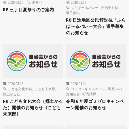
2026.06.16
夏祭り
2026.05.13
ふらばーるバレー
,
自治会対抗
,
R8 三丁目夏祭りのご案内
選手募集
R8 日進地区公民館対抗「ふら
ば〜るバレー大会」選手募集
のお知らせ
2026.05.13
2026.04.24
こども文化大会
,
こども未来部
,
ゴミゼロキャンペーン
,
区長への
郷土かるた
お知らせ
,
町内清掃
R8 こども文化大会（郷土かる
令和８年度ゴミゼロキャンペ
た）開催のお知らせ《こども
ーン開催のお知らせ
未来部》