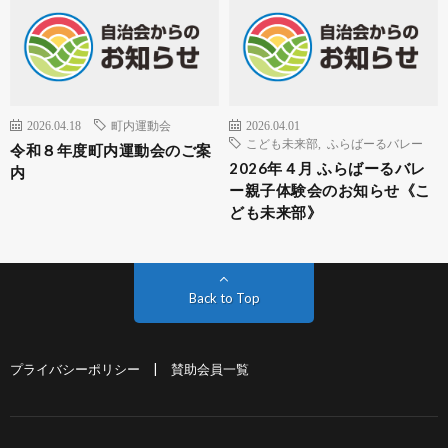
2026.04.18
町内運動会
2026.04.01
こども未来部
,
ふらばーるバレー
令和８年度町内運動会のご案
2026年４月 ふらばーるバレ
内
ー親子体験会のお知らせ《こ
ども未来部》
Back to Top
プライバシーポリシー
|
賛助会員一覧