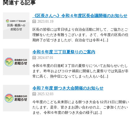
関連する記事
《区長さんへ》令和４年度区長会議開催のお知らせ
2023.01.19
区長の皆様には常日頃より自治会活動に対して、ご協力とご
理解をいただき有難うございます。 さて、今年度の区長の任
期終了が近づきましたが、自治会では令和４[…]
令和６年度 三丁目夏祭りのご案内
2024.07.01
令和６年度の日進町３丁目の夏祭りについてお知らせいたし
ます。 昨年およびコロナ禍前に開催した夏祭りでは気温が非
常に高く、熱中症になってしまった人もいる[…]
令和７年度 餅つき大会開催のお知らせ
2025.12.03
今年度のこども未来部による餅つき大会を12月21日に開催い
たします。是非、皆さまお誘い合わせの上、ご参加ください
ませ。 令和６年度の餅つき大会の様子は[…]