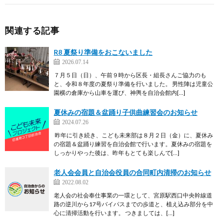
関連する記事
R8 夏祭り準備をおこないました
2026.07.14
７月５日（日）、午前９時から区長・組長さんご協力のも
と、令和８年度の夏祭り準備を行いました。 男性陣は児童公
園横の倉庫から山車を運び、神輿を自治会館内[…]
夏休みの宿題＆盆踊り子供曲練習会のお知らせ
2024.07.26
昨年に引き続き、こども未来部は８月２日（金）に、夏休み
の宿題＆盆踊り練習を自治会館で行います。夏休みの宿題を
しっかりやった後は、昨年もとても楽しんで[…]
老人会会員と自治会役員の合同町内清掃のお知らせ
2022.08.02
老人会の社会奉仕事業の一環として、宮原駅西口中央幹線道
路の逆川から17号バイパスまでの歩道と、植え込み部分を中
心に清掃活動を行います。 つきましては、[…]