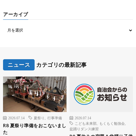
アーカイブ
ニュース
カテゴリの最新記事
2026.07.14
夏祭り
,
行事準備
2026.07.14
こども未来部
,
もくもく勉強会
,
R8 夏祭り準備をおこないまし
盆踊りダンス練習
た