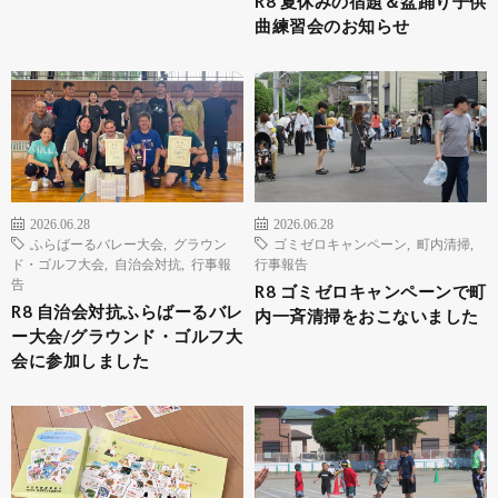
R8 夏休みの宿題＆盆踊り子供
曲練習会のお知らせ
2026.06.28
2026.06.28
ふらばーるバレー大会
,
グラウン
ゴミゼロキャンペーン
,
町内清掃
,
ド・ゴルフ大会
,
自治会対抗
,
行事報
行事報告
告
R8 ゴミゼロキャンペーンで町
R8 自治会対抗ふらばーるバレ
内一斉清掃をおこないました
ー大会/グラウンド・ゴルフ大
会に参加しました