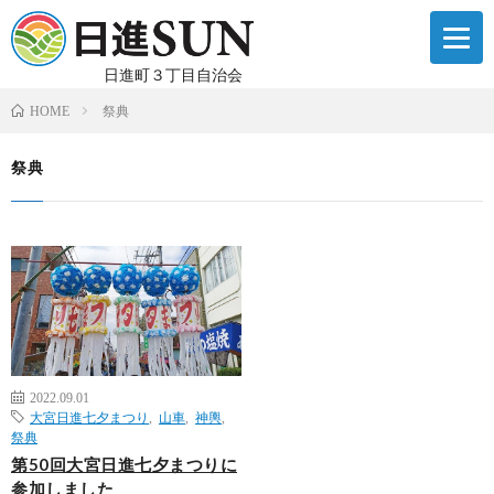
日進町３丁目自治会
祭典
HOME
祭典
2022.09.01
大宮日進七夕まつり
,
山車
,
神輿
,
祭典
第50回大宮日進七夕まつりに
参加しました