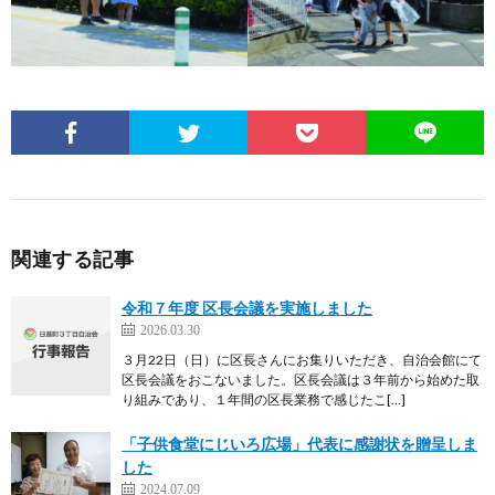
関連する記事
令和７年度 区長会議を実施しました
2026.03.30
３月22日（日）に区長さんにお集りいただき、自治会館にて
区長会議をおこないました。区長会議は３年前から始めた取
り組みであり、１年間の区長業務で感じたこ[…]
「子供食堂にじいろ広場」代表に感謝状を贈呈しま
した
2024.07.09