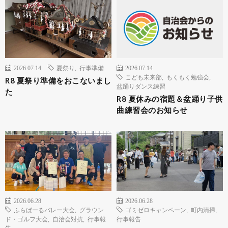
2026.07.14
夏祭り
,
行事準備
2026.07.14
こども未来部
,
もくもく勉強会
,
R8 夏祭り準備をおこないまし
盆踊りダンス練習
た
R8 夏休みの宿題＆盆踊り子供
曲練習会のお知らせ
2026.06.28
2026.06.28
ふらばーるバレー大会
,
グラウン
ゴミゼロキャンペーン
,
町内清掃
,
ド・ゴルフ大会
,
自治会対抗
,
行事報
行事報告
告