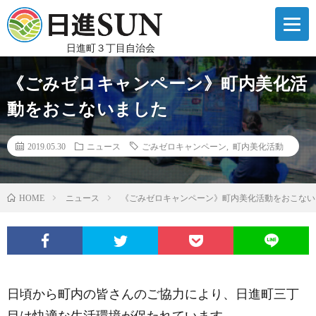
日進町３丁目自治会
《ごみゼロキャンペーン》町内美化活
動をおこないました
2019.05.30
ニュース
ごみゼロキャンペーン
,
町内美化活動
ニュース
《ごみゼロキャンペーン》町内美化活動をおこない
HOME
日頃から町内の皆さんのご協力により、日進町三丁
目は快適な生活環境が保たれています。