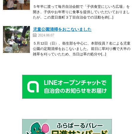
５年半に渡って毎月自治会館で「子供食堂にじいろ広場」を
開き、子供やお年寄りに食事を提供していただいておりまし
たが、この度日進町３丁目自治会での活動を終[…]
児童公園清掃をおこないました
2024.06.07
５月12日（日）、衛生部を中心に、本部役員７名による児童
公園の定期清掃をおこないました。 前日に草刈り機で大半の
雑草を刈っていたため、当日は草の処分や[…]