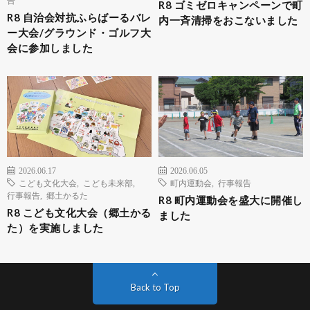
R8 ゴミゼロキャンペーンで町
R8 自治会対抗ふらばーるバレ
内一斉清掃をおこないました
ー大会/グラウンド・ゴルフ大
会に参加しました
2026.06.17
2026.06.05
こども文化大会
,
こども未来部
,
町内運動会
,
行事報告
行事報告
,
郷土かるた
R8 町内運動会を盛大に開催し
R8 こども文化大会（郷土かる
ました
た）を実施しました
Back to Top