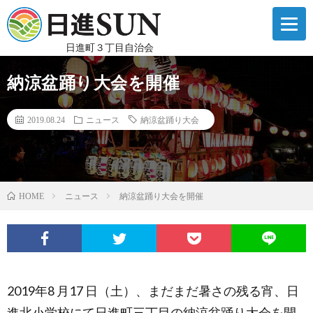
日進町３丁目自治会
納涼盆踊り大会を開催
2019.08.24
ニュース
納涼盆踊り大会
ニュース
納涼盆踊り大会を開催
HOME
2019年8 月17 日（土）、まだまだ暑さの残る宵、日
進北小学校にて日進町三丁目の納涼盆踊り大会を開