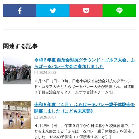
関連する記事
令和６年度 自治会対抗グラウンド・ゴルフ大会、ふ
らばーるバレー大会に参加しました
2024.06.28
６月16日（日）９時、日進小学校で自治会対抗のグラウン
ド・ゴルフ大会とふらばーるバレー大会が開催され、日進町
３丁目自治会から２チームずつ合計４チームで[…]
令和８年度（４月） ふらばーるバレー親子体験会を
開催しました《こども未来部》
2026.05.07
４月19日（日）、午前９時半から日進北小学校体育館で、こ
ども未来部による「ふらばーるバレー親子体験会」を開催し
ました。12名の子供達（＋保護者１名）が[…]