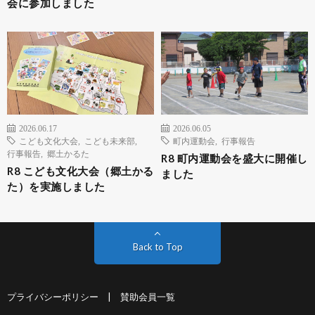
会に参加しました
2026.06.17
2026.06.05
こども文化大会
,
こども未来部
,
町内運動会
,
行事報告
行事報告
,
郷土かるた
R8 町内運動会を盛大に開催し
R8 こども文化大会（郷土かる
ました
た）を実施しました
Back to Top
プライバシーポリシー
|
賛助会員一覧