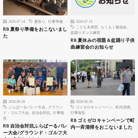
2026.07.14
夏祭り
,
行事準備
2026.07.14
こども未来部
,
もくもく勉強会
,
R8 夏祭り準備をおこないまし
盆踊りダンス練習
た
R8 夏休みの宿題＆盆踊り子供
曲練習会のお知らせ
2026.06.28
2026.06.28
ふらばーるバレー大会
,
グラウン
ゴミゼロキャンペーン
,
町内清掃
,
ド・ゴルフ大会
,
自治会対抗
,
行事報
行事報告
告
R8 ゴミゼロキャンペーンで町
R8 自治会対抗ふらばーるバレ
内一斉清掃をおこないました
ー大会/グラウンド・ゴルフ大