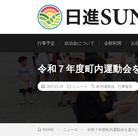
行事予定
自治会について
会館利用
お
令和７年度町内運動会
2025.05.29
ニュース
町内運動会
,
行事報告
ニュース
令和７年度町内運動会を盛大
HOME