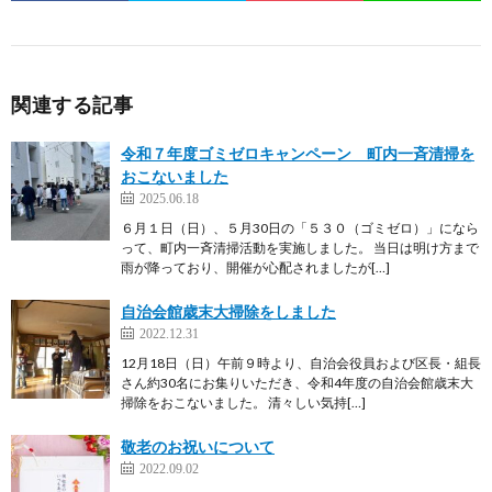
関連する記事
令和７年度ゴミゼロキャンペーン 町内一斉清掃を
おこないました
2025.06.18
６月１日（日）、５月30日の「５３０（ゴミゼロ）」になら
って、町内一斉清掃活動を実施しました。 当日は明け方まで
雨が降っており、開催が心配されましたが[…]
自治会館歳末大掃除をしました
2022.12.31
12月18日（日）午前９時より、自治会役員および区長・組長
さん約30名にお集りいただき、令和4年度の自治会館歳末大
掃除をおこないました。 清々しい気持[…]
敬老のお祝いについて
2022.09.02