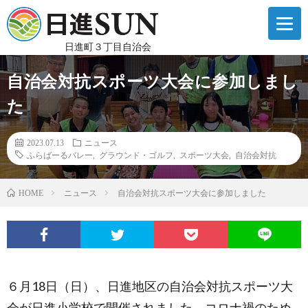
日進町３丁目自治会
自治会対抗スポーツ大会に参加しまし
た
2023.07.13
ニュース
ふらばーるバレー
,
グラウンド・ゴルフ
,
スポーツ大会
,
自治会対抗
ニュース
自治会対抗スポーツ大会に参加しました
HOME
６月18日（日）、日進地区の自治会対抗スポーツ大
会が日進小学校で開催されました。コロナ禍のため