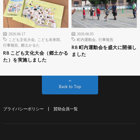
2026.06.17
2026.06.05
こども文化大会
,
こども未来部
,
町内運動会
,
行事報告
行事報告
,
郷土かるた
R8 町内運動会を盛大に開催し
R8 こども文化大会（郷土かる
ました
た）を実施しました
Back to Top
プライバシーポリシー
|
賛助会員一覧