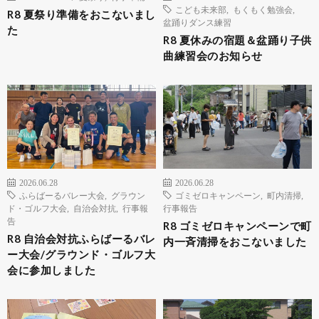
こども未来部
,
もくもく勉強会
,
R8 夏祭り準備をおこないまし
盆踊りダンス練習
た
R8 夏休みの宿題＆盆踊り子供
曲練習会のお知らせ
2026.06.28
2026.06.28
ふらばーるバレー大会
,
グラウン
ゴミゼロキャンペーン
,
町内清掃
,
ド・ゴルフ大会
,
自治会対抗
,
行事報
行事報告
告
R8 ゴミゼロキャンペーンで町
R8 自治会対抗ふらばーるバレ
内一斉清掃をおこないました
ー大会/グラウンド・ゴルフ大
会に参加しました